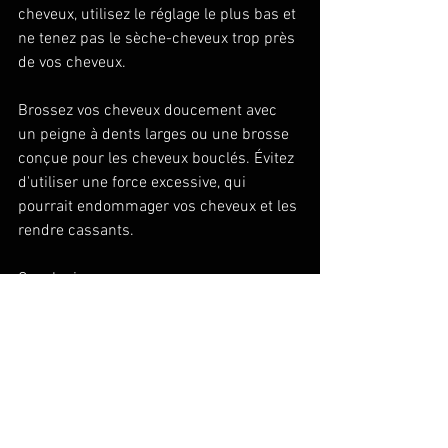
cheveux, utilisez le réglage le plus bas et 
ne tenez pas le sèche-cheveux trop près 
de vos cheveux. 
Brossez vos cheveux doucement avec 
un peigne à dents larges ou une brosse 
conçue pour les cheveux bouclés. Évitez 
d'utiliser une force excessive, qui 
pourrait endommager vos cheveux et les 
rendre cassants. 
Conclusion 
Avec l’hiver vient le défi de gérer les 
cheveux secs et frisés. Cependant, avec 
quelques conseils et astuces simples 
du meilleur salon de coiffure à 
Sherbrooke, vous pouvez facilement 
prévenir et gérer les cheveux secs et 
crépus pendant l'hiver. En suivant nos 