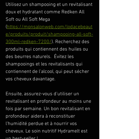
Utilisez un shampooing et un revitalisant 
doux et hydratant comme Redken All 
Soft ou All Soft Mega 
(
https://monsalonweb.com/lodacebeaut
e/produits/produit/shampooing-all-soft-
300ml-redken-7200/
). Recherchez des 
produits qui contiennent des huiles ou 
des beurres naturels.  Évitez les 
shampooings et les revitalisants qui 
contiennent de l'alcool, qui peut sécher 
vos cheveux davantage. 
Ensuite, assurez-vous d'utiliser un 
revitalisant en profondeur au moins une 
fois par semaine. Un bon revitalisant en 
profondeur aidera à reconstituer 
l'humidité perdue et à nourrir vos 
cheveux. Le soin nutritif Hydramelt est 
un best-seller ! 