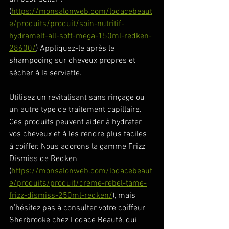
(
https://monsalonweb.com/lodacebeaut
e/produits/produit/soin-nutritif-
hydramelt-all-soft-mega-150ml-redken-
28600/
) Appliquez-le après le 
shampooing sur cheveux propres et 
sécher à la serviette. 
Utilisez un revitalisant sans rinçage ou 
un autre type de traitement capillaire. 
Ces produits peuvent aider à hydrater 
vos cheveux et à les rendre plus faciles 
à coiffer. Nous adorons la gamme Frizz 
Dismiss de Redken 
(
https://monsalonweb.com/lodacebeaut
e/produits/produit/creme-rebel-tame-
frizz-dismiss-250ml-redken/
), mais 
n'hésitez pas à consulter votre coiffeur 
Sherbrooke chez Lodace Beauté, qui 