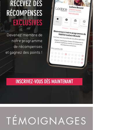
RECEVEZ DES
RÉCOMPENSES
EXCLUSIVES
Devenez membre de
notre programme
de récompenses
et gagnez des points !
INSCRIVEZ-VOUS DÈS MAINTENANT
TÉMOIGNAGES