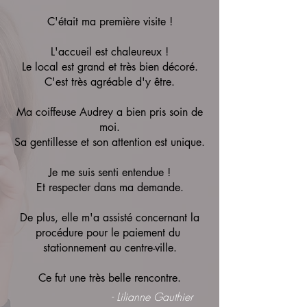
C'était ma première visite !
L'accueil est chaleureux !
Le local est grand et très bien décoré.
C'est très agréable d'y être.
Ma coiffeuse Audrey a bien pris soin de
moi.
Sa gentillesse et son attention est unique.
Je me suis senti entendue !
Et respecter dans ma demande.
De plus, elle m'a assisté concernant la
procédure pour le paiement du
stationnement au centre-ville.
Ce fut une très belle rencontre.
- Lilianne Gauthier