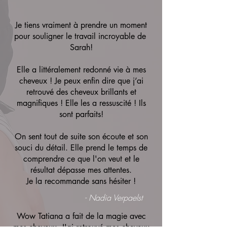
Je tiens vraiment à prendre un moment
pour souligner le travail incroyable de
Sarah!
Elle a littéralement redonné vie à mes
cheveux ! Je peux enfin dire que j’ai
retrouvé des cheveux brillants et
magnifiques ! Elle les a ressuscité ! Ils
sont parfaits!
On sent tout de suite son écoute et son
souci du détail. Elle prend le temps de
comprendre ce que l'on veut et le
résultat dépasse mes attentes.
Je la recommande sans hésiter !
- Nadia Verpaelst
Wow Tatiana a fait de la magie avec