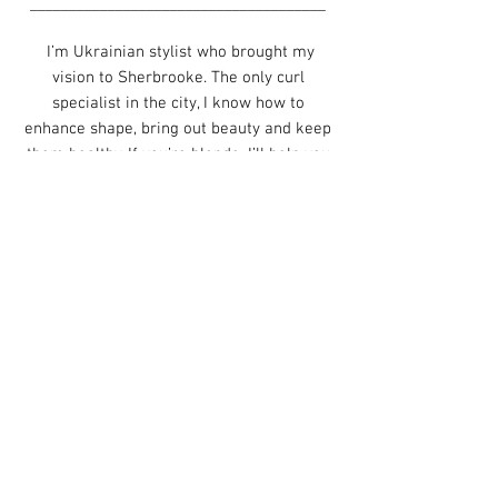
______________________________________
I’m Ukrainian stylist who brought my
vision to Sherbrooke. The only curl
specialist in
the city, I know how to
enhance shape, bring out beauty and keep
them healthy. If
you’re blonde, I’ll help you
to achieve the perfect shade!