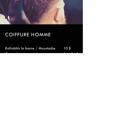
COIFFURE HOMME
Rafraîchir la barne / Moustache
10 $
Coupe homme
24 - 34 $
Coloration Homme
25 $
Permanente Homme
92 $
© 2020 LODACE BEAUTÉ.
Fièrement créé et géré
par
Salon S.O.S.