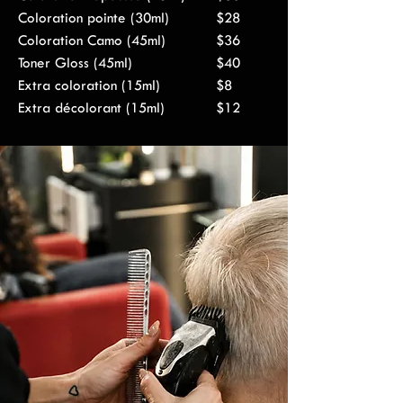
Coloration pointe (30ml)
$28
Coloration Camo (45ml)
$36
Toner Gloss (45ml)
$40
Extra coloration (15ml)
$8
Extra décolorant (15ml)
$12