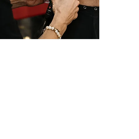
Traitements essentiels
Olaplex 1 et 2
$30
ABC Redken protéines
$30
Masque Collagène TO112
$20
Masque hydratant Olaplex
$20
Exfoliant du cuir chevelu
$30
Traitements lissants
$200
Traitement kérasilk ( 40g)
$50
Extra (20 g)