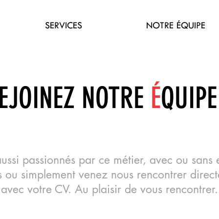
SERVICES
NOTRE ÉQUIPE
EJOINEZ NOTRE
É
QUIPE
aussi passionnés par ce métier, avec ou sans 
 ou simplement venez nous rencontrer direc
avec votre CV. Au plaisir de vous rencontrer.