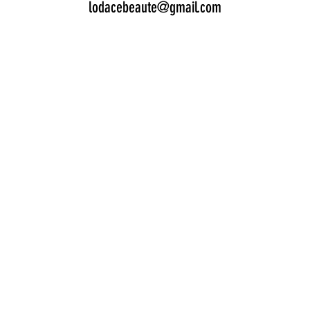
lodacebeaute@gmail.com
créé et géré par
Salon S.O.S.