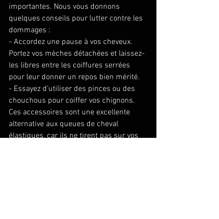
importantes. Nous vous donnons 
quelques conseils pour lutter contre les 
dommages : 
- Accordez une pause à vos cheveux. 
Portez vos mèches détachées et laissez-
les libres entre les coiffures serrées 
pour leur donner un repos bien mérité. 
- Essayez d'utiliser des pinces ou des 
chouchous pour coiffer vos chignons. 
Ces accessoires sont une excellente 
alternative aux queues de cheval 
élastiques, car ils ne tirent pas sur vos 
mèches.  
- Changez de coiffure. Alternez l'endroit 
où vous placez vos queues de cheval 
lorsque vous vous coiffez afin de réduire 
la tension exercée sur la même zone à 
plusieurs reprises.  
- Nourrissez vos cheveux avec des 